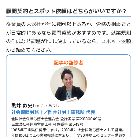
顧問契約とスポット依頼はどちらがいいですか？
従業員の入退社が年に数回以上あるか、労務の相談ごと
が日常的にあるなら顧問契約がおすすめです。就業規則
の作成など課題が1つに決まっているなら、スポット依頼
から始めてください。
記事の監修者
酌井 敦史
しゃくい あつし
社会保険労務士／酌井社労士事務所 代表
全国社会保険労務士会連合会 登録番号 第23180049号
三重県社会保険労務士会 会員番号 第543号
1985年三重県伊勢市生まれ。2018年に社会保険労務士として開業。
年間100社以上の労働相談に対応し、年間30件以上のセミナー講師を