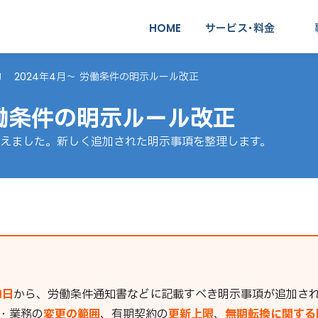
HOME
サービス･料金
顧問契約･社労士変更
約
2024年4月〜 労働条件の明示ルール改正
給与計算代行
スポット業務
労働条件の明示ルール改正
えました。新しく追加された明示事項を整理します。
1日
から、労働条件通知書などに記載すべき明示事項が追加さ
・業務の
変更の範囲
、有期契約の
更新上限
、
無期転換に関する