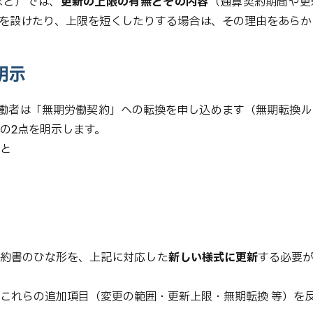
など）では、
更新の上限の有無とその内容
（通算契約期間や更
を設けたり、上限を短くしたりする場合は、その理由をあらか
明示
働者は「無期労働契約」への転換を申し込めます（無期転換ル
の2点を明示します。
と
契約書のひな形を、上記に対応した
新しい様式に更新
する必要
これらの追加項目（変更の範囲・更新上限・無期転換 等）を