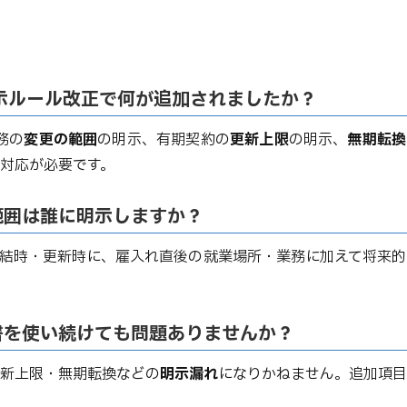
明示ルール改正で何が追加されましたか？
務の
変更の範囲
の明示、有期契約の
更新上限
の明示、
無期転換
対応が必要です。
範囲は誰に明示しますか？
締結時・更新時に、雇入れ直後の就業場所・業務に加えて将来
書を使い続けても問題ありませんか？
新上限・無期転換などの
明示漏れ
になりかねません。追加項目