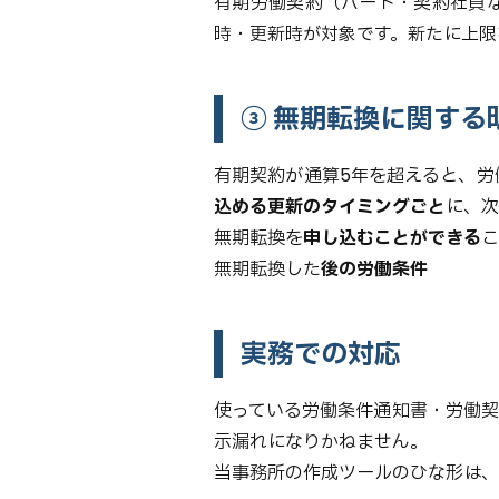
有期労働契約（パート・契約社員
時・更新時が対象です。新たに上限
③ 無期転換に関する
有期契約が通算5年を超えると、労
込める更新のタイミングごと
に、次
無期転換を
申し込むことができる
こ
無期転換した
後の労働条件
実務での対応
使っている労働条件通知書・労働
示漏れになりかねません。
当事務所の作成ツールのひな形は、