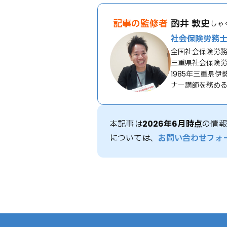
記事の監修者
酌井 敦史
しゃ
社会保険労務士
全国社会保険労務士
三重県社会保険労
1985年三重県
ナー講師を務め
本記事は
2026年6月時点
の情報
については、
お問い合わせフォ