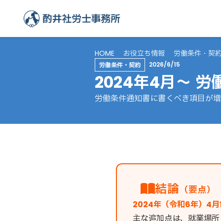
HOME
お役立ち情報
労働条件・契
2026/6/15
労働条件・契約
2024年4月〜 
労働条件通知書に書くべき項目が増
結論
（要点）
2024年（令和6年）4月
主な追加点は、就業場所