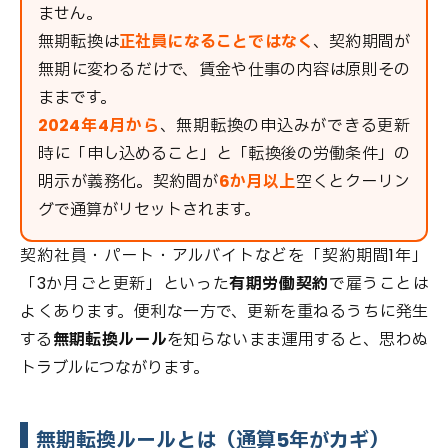
ません。
無期転換は
正社員になることではなく
、契約期間が
無期に変わるだけで、賃金や仕事の内容は原則その
ままです。
2024年4月から
、無期転換の申込みができる更新
時に「申し込めること」と「転換後の労働条件」の
明示が義務化。契約間が
6か月以上
空くとクーリン
グで通算がリセットされます。
契約社員・パート・アルバイトなどを「契約期間1年」
「3か月ごと更新」といった
有期労働契約
で雇うことは
よくあります。便利な一方で、更新を重ねるうちに発生
する
無期転換ルール
を知らないまま運用すると、思わぬ
トラブルにつながります。
無期転換ルールとは（通算5年がカギ）