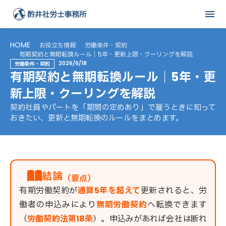
menu
HOME
お役立ち情報
労働条件・契約
有期契約と無期転換ルール｜5年・更新上限・クーリングを解説
2026/6/18
労働条件・契約
有期契約と無期転換ルール｜5年・更
新上限・クーリングを解説
契約社員やパートを「期間の定めあり」で雇うときに知って
おきたい、更新と無期転換のルールをまとめます。
結論
（要点）
有期労働契約が
通算5年を超えて
更新されると、労
働者の申込みにより
無期労働契約
へ転換できます
（
労働契約法第18条
）。申込みがあれば会社は断れ