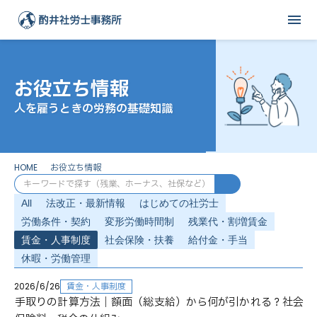
menu
お役立ち情報
人を雇うときの労務の基礎知識
HOME
お役立ち情報
All
法改正・最新情報
はじめての社労士
労働条件・契約
変形労働時間制
残業代・割増賃金
賃金・人事制度
社会保険・扶養
給付金・手当
休暇・労働管理
2026/6/26
賃金・人事制度
手取りの計算方法｜額面（総支給）から何が引かれる？社会